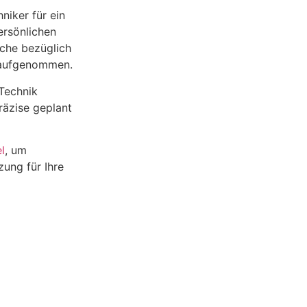
iker für ein
ersönlichen
che bezüglich
d aufgenommen.
Technik
räzise geplant
l
, um
zung für Ihre