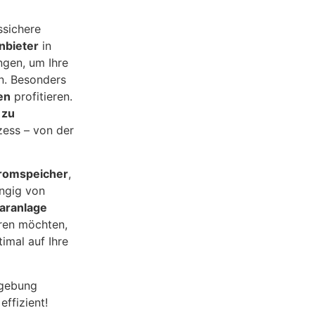
ssichere
nbieter
in
gen, um Ihre
n. Besonders
en
profitieren.
 zu
ess – von der
tromspeicher
,
ngig von
laranlage
ren möchten,
timal auf Ihre
gebung
effizient!