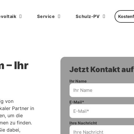
voltaik
Service
Schulz-PV
Kostenf
 – Ihr
Jetzt Kontakt a
Ihr Name
ig von
E-Mail*
kaler Partner in
en, um die
men zu finden.
Ihre Nachricht
ie dabei,