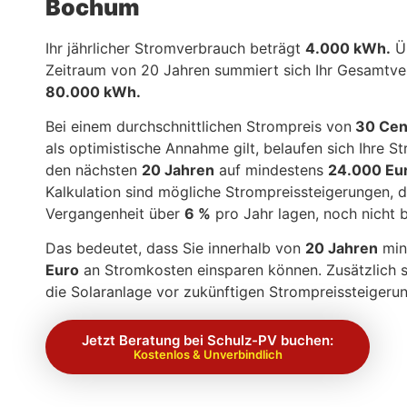
Bochum
Ihr jährlicher Stromverbrauch beträgt
4.000 kWh.
Üb
Zeitraum von 20 Jahren summiert sich Ihr Gesamtve
80.000 kWh.
Bei einem durchschnittlichen Strompreis von
30 Cen
als optimistische Annahme gilt, belaufen sich Ihre S
den nächsten
20 Jahren
auf mindestens
24.000 Eu
Kalkulation sind mögliche Strompreissteigerungen, di
Vergangenheit über
6 %
pro Jahr lagen, noch nicht b
Das bedeutet, dass Sie innerhalb von
20 Jahren
min
Euro
an Stromkosten einsparen können. Zusätzlich s
die Solaranlage vor zukünftigen Strompreissteigeru
Jetzt Beratung bei Schulz-PV buchen:
Kostenlos & Unverbindlich