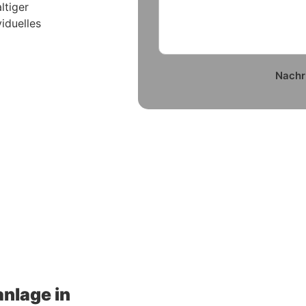
ltiger
viduelles
Nachr
anlage in