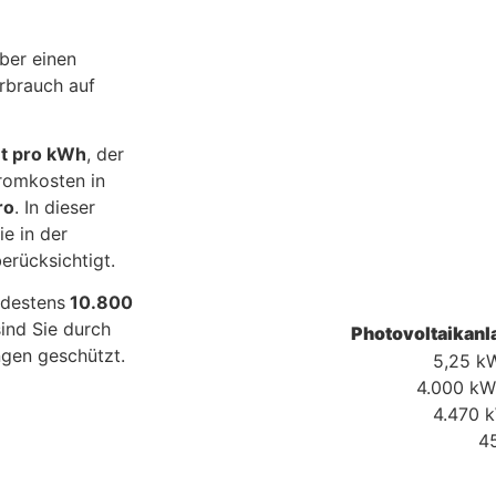
er einen
rbrauch auf
t pro kWh
, der
tromkosten in
ro
. In dieser
e in der
erücksichtigt.
destens
10.800
ind Sie durch
Photovoltaikanl
ngen geschützt.
5,25 kW
4.000 kW
4.470 
4