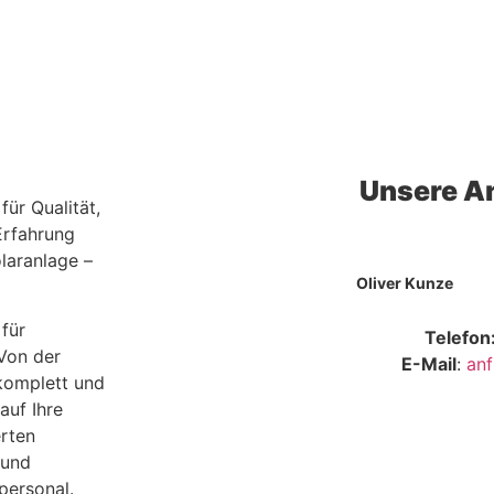
Unsere A
für Qualität,
Erfahrung
olaranlage –
Oliver Kunze
 für
Telefon
 Von der
E-Mail
:
anf
 komplett und
auf Ihre
erten
 und
personal.